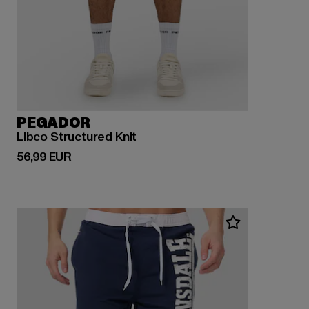
PEGADOR
Libco Structured Knit
Prix courant: 56,99 EUR
56,99 EUR