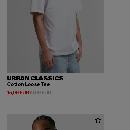
URBAN CLASSICS
Cotton Loose Tee
Prix courant: 15,99 EUR
Prix en promotion: 19,99 EUR
15,99 EUR
19,99 EUR