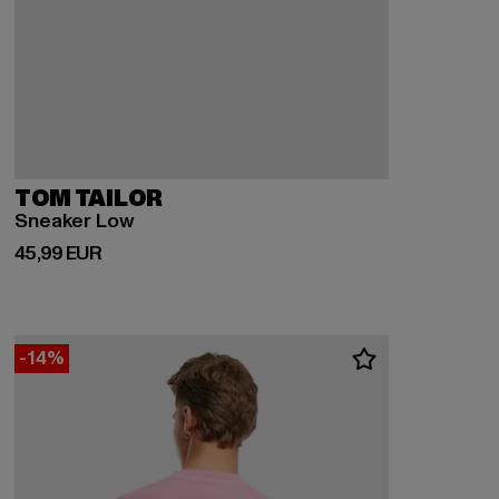
TOM TAILOR
Sneaker Low
Prix courant: 45,99 EUR
45,99 EUR
-14%