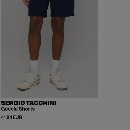
SERGIO TACCHINI
Goccia Shorts
Prix courant: 41,84 EUR
41,84 EUR