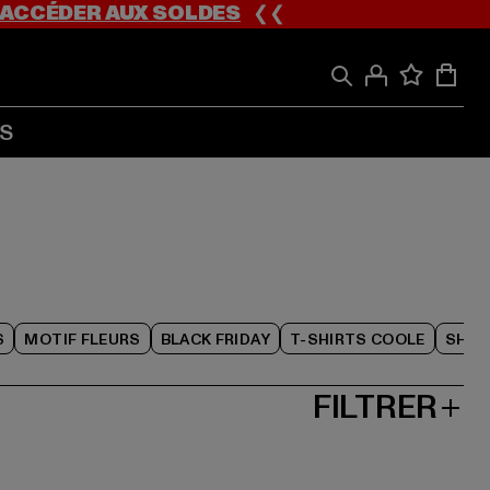
ACCÉDER AUX SOLDES
❮❮
S
S
MOTIF FLEURS
BLACK FRIDAY
T-SHIRTS COOLE
SHOR
FILTRER