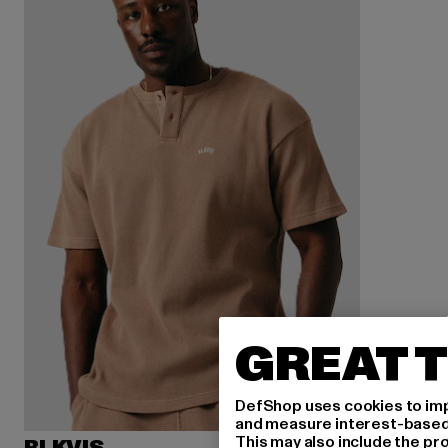
GREAT T
DefShop uses cookies to imp
and measure interest-based c
This may also include the pr