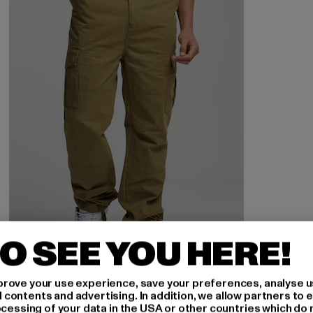
O SEE YOU HERE!
rove your use experience, save your preferences, analyse u
ZOO YORK
ontents and advertising. In addition, we allow partners to e
Basic
ocessing of your data in the USA or other countries which do 