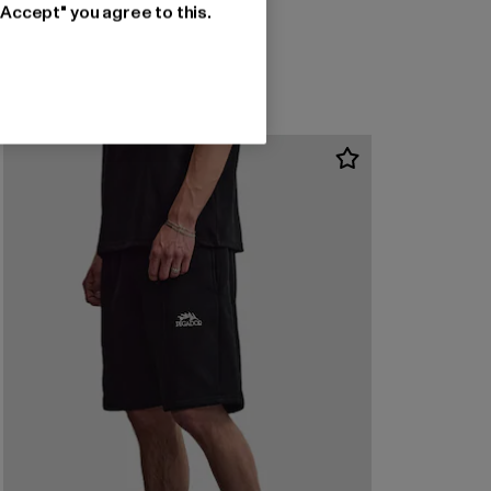
SERGIO TACCHINI
"Accept" you agree to this.
Riviera
Prix courant: 59,79 EUR
59,79 EUR