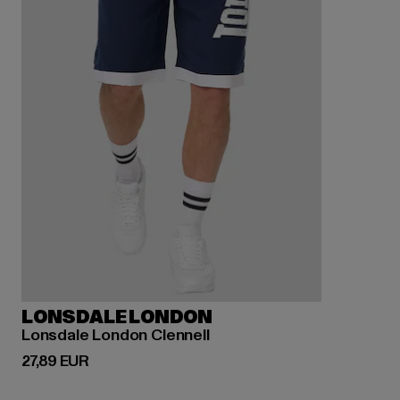
LONSDALE LONDON
Lonsdale London Clennell
Prix courant: 27,89 EUR
27,89 EUR