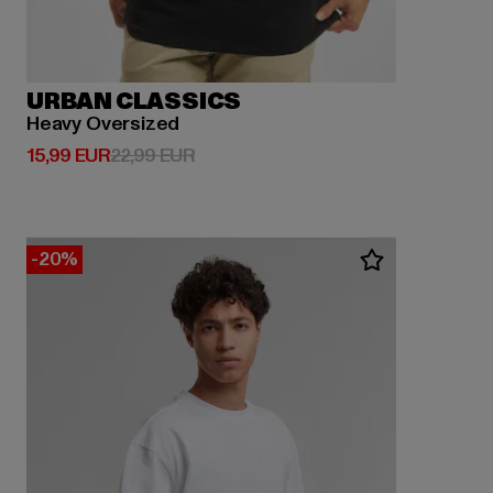
URBAN CLASSICS
Heavy Oversized
Prix courant: 15,99 EUR
Prix en promotion: 22,99 EUR
15,99 EUR
22,99 EUR
-20%