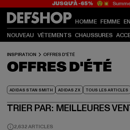
JUSQU’À -65%
😲💥 Summer
HOMME
FEMME
E
NOUVEAU
VÊTEMENTS
CHAUSSURES
ACC
INSPIRATION
OFFRES D'ÉTÉ
OFFRES D'ÉTÉ
ADIDAS STAN SMITH
ADIDAS ZX
TOUS LES ARTICLES
TRIER PAR:
MEILLEURES VE
2,632 ARTICLES