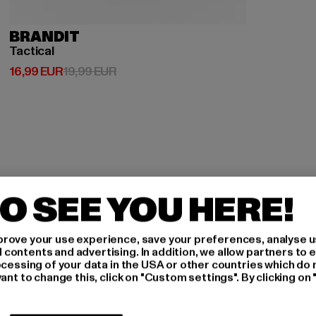
BRANDIT
Tactical
Prix courant: 16,99 EUR
Prix en promotion: 19,99 EUR
16,99 EUR
19,99 EUR
O SEE YOU HERE!
-
rove your use experience, save your preferences, analyse u
ontents and advertising. In addition, we allow partners to e
ocessing of your data in the USA or other countries which do 
ant to change this, click on "Custom settings". By clicking on 
R