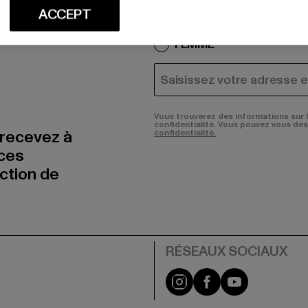
Quels sont les produits qu
ACCEPT
HOMME
FEMME
COURRIEL
Vous trouverez des informations sur 
confidentialité. Vous pouvez vous dé
 recevez à
confidentialité.
nces
uction de
Visit our Instagram pa
Visit our Facebo
Visit our Y