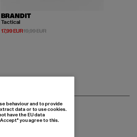
BRANDIT
Tactical
Prix courant: 17,99 EUR
Prix en promotion: 19,99 EUR
17,99 EUR
19,99 EUR
se behaviour and to provide
xtract data or to use cookies.
not have the EU data
"Accept" you agree to this.