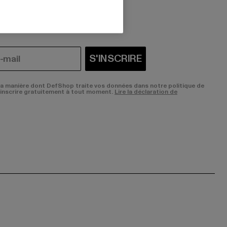
i vous intéressent?
S'INSCRIRE
la manière dont DefShop traite vos données dans notre politique de
sinscrire gratuitement à tout moment.
Lire la déclaration de
ge:
ok page:
ouTube channel: