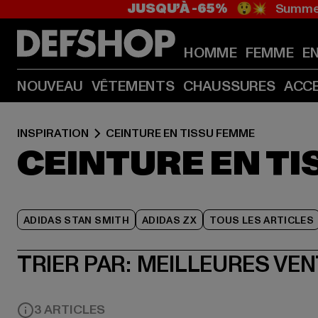
JUSQU’À -65%
😲💥 Summer
HOMME
FEMME
E
NOUVEAU
VÊTEMENTS
CHAUSSURES
ACC
INSPIRATION
CEINTURE EN TISSU FEMME
CEINTURE EN T
ADIDAS STAN SMITH
ADIDAS ZX
TOUS LES ARTICLES
TRIER PAR:
MEILLEURES VE
3 ARTICLES