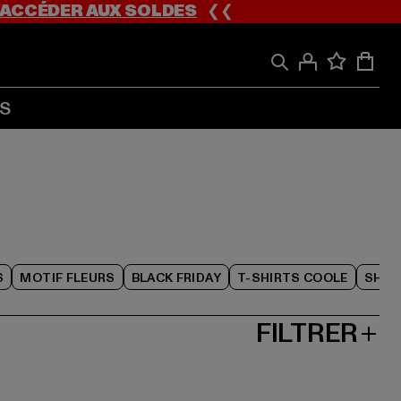
ACCÉDER AUX SOLDES
❮❮
S
S
MOTIF FLEURS
BLACK FRIDAY
T-SHIRTS COOLE
SHOR
FILTRER